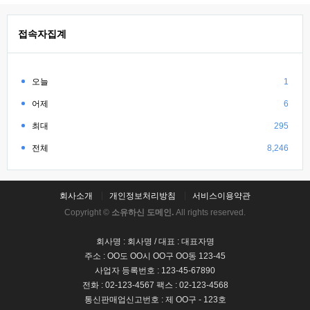
접속자집계
오늘
1
어제
6
최대
295
전체
8,246
회사소개
개인정보처리방침
서비스이용약관
Copyright ©
소유하신 도메인.
All rights reserved.
회사명 : 회사명 / 대표 : 대표자명
주소 : OO도 OO시 OO구 OO동 123-45
사업자 등록번호 : 123-45-67890
전화 : 02-123-4567 팩스 : 02-123-4568
통신판매업신고번호 : 제 OO구 - 123호