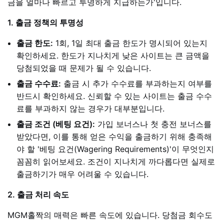
금을 얼마나 빠르고 투명하게 지급하는가'입니다.
1. 출금 정책의 투명성
출금 한도:
1회, 1일 최대 출금 한도가 명시되어 있는지
확인하세요. 한도가 지나치게 낮은 사이트는 큰 금액을
당첨되었을 때 문제가 될 수 있습니다.
출금 수수료:
출금 시 추가 수수료를 부과하는지 여부를
반드시 확인하세요. 신뢰할 수 있는 사이트는 출금 수수
료를 부과하지 않는 경우가 대부분입니다.
출금 조건 (베팅 요건):
가입 보너스나 첫 충전 보너스를
받았다면, 이를 통해 얻은 수익을 출금하기 위해 충족해
야 할 '베팅 요건(Wagering Requirements)'이 무엇인지
꼼꼼히 읽어보세요. 조건이 지나치게 까다롭다면 실제로
출금하기가 매우 어려울 수 있습니다.
2. 출금 처리 속도
MGM홀짝의 매력은 빠른 속도에 있습니다. 당첨금 회수도