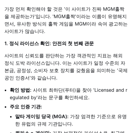
가장 먼저 확인해야 할 것은 '이 사이트가 진짜 MGM홀짝
을 제공하는가'입니다. 'MGM홀짝'이라는 이름이 유명해지
면서, 유사한 방식의 홀짝 게임을 MGM이라 속여 광고하는
사이트가 많습니다.
1. 정식 라이선스 확인: 안전의 첫 번째 관문
사이트의 신뢰도를 판단하는 가장 객관적인 지표는 해외
정식 도박 라이선스입니다. 이는 사이트가 일정 수준의 자
본금, 공정성, 소비자 보호 장치를 갖췄음을 의미하는 '국제
공인 인증서'와 같습니다.
확인 방법:
사이트 최하단(푸터)을 찾아 'Licensed and r
egulated by'라는 문구를 확인하세요.
주요 인증 기관:
말타 게이밍 당국 (MGA):
가장 엄격한 기준으로 유명
한 유럽의 규제 기관입니다.
퀴라소 e-게이밍:
가장 보편적인 라이선스로, 최근에