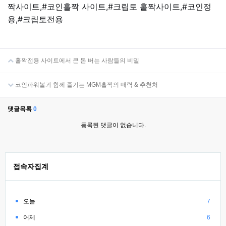
짝사이트,#코인홀짝 사이트,#크립토 홀짝사이트,#코인정
용,#크립토전용
홀짝전용 사이트에서 큰 돈 버는 사람들의 비밀
코인파워볼과 함께 즐기는 MGM홀짝의 매력 & 추천처
댓글목록
0
등록된 댓글이 없습니다.
접속자집계
오늘
7
어제
6