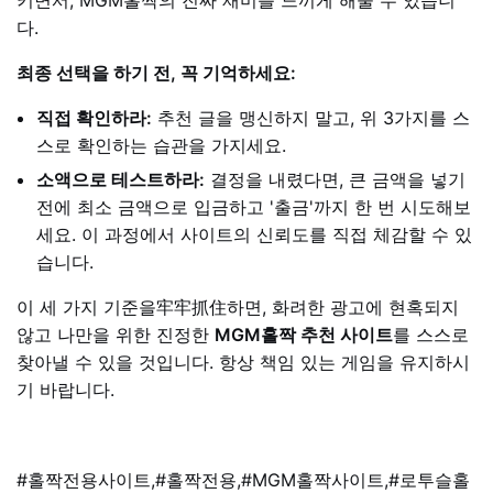
다.
최종 선택을 하기 전, 꼭 기억하세요:
직접 확인하라:
추천 글을 맹신하지 말고, 위 3가지를 스
스로 확인하는 습관을 가지세요.
소액으로 테스트하라:
결정을 내렸다면, 큰 금액을 넣기
전에 최소 금액으로 입금하고 '출금'까지 한 번 시도해보
세요. 이 과정에서 사이트의 신뢰도를 직접 체감할 수 있
습니다.
이 세 가지 기준을牢牢抓住하면, 화려한 광고에 현혹되지
않고 나만을 위한 진정한
MGM홀짝 추천 사이트
를 스스로
찾아낼 수 있을 것입니다. 항상 책임 있는 게임을 유지하시
기 바랍니다.
#홀짝전용사이트,#홀짝전용,#MGM홀짝사이트,#로투슬홀