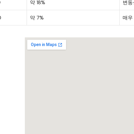
9
약 18%
변동
0
약 7%
매우