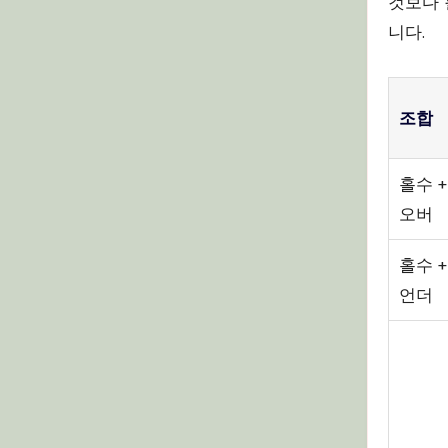
것보다 
니다.
조합
홀수 +
오버
홀수 +
언더