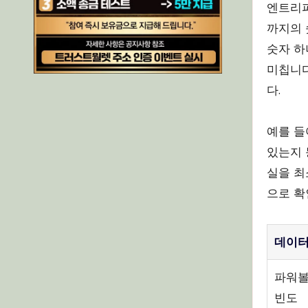
엔트리파
까지의 
숫자 하
미칩니다
다.
예를 들
있는지 
실을 최
으로 확
데이터
파워볼
빈도