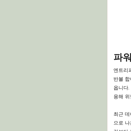
파워
엔트리파
반볼 합
옵니다.
용해 위
최근 데
으로 나