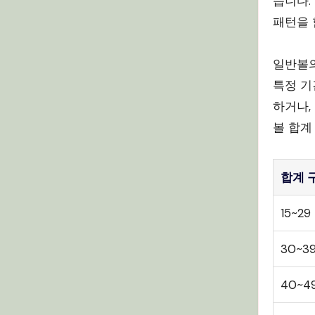
습니다.
패턴을 
일반볼의
특정 기
하거나,
볼 합계
합계 
15~29
30~3
40~4