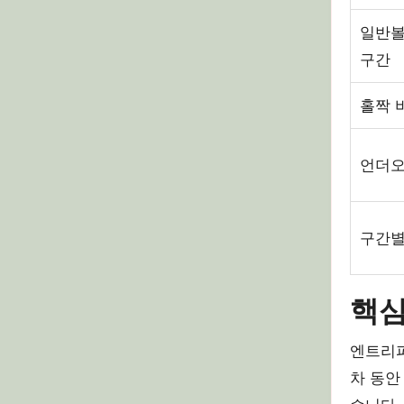
일반볼
구간
홀짝 
언더오
구간별
핵심
엔트리파
차 동안