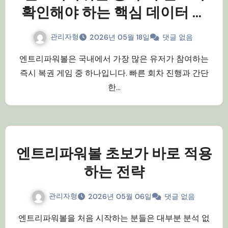
확인해야 하는 핵심 데이터 정
리
관리자형
2026년 05월 18일
댓글 없음
엔트리파워볼은 국내에서 가장 많은 유저가 참여하는
즉시 복권 게임 중 하나입니다. 빠른 회차 진행과 간단
한…
엔트리파워볼 초보가 바로 적용
하는 전략
관리자형
2026년 05월 06일
댓글 없음
엔트리파워볼을 처음 시작하는 분들은 대부분 분석 없