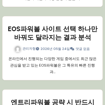
EOS파워볼 사이트 선택 하나만
바꿔도 달라지는 결과 분석
관리자형
2026년 05월 24일
댓글 없음
온라인에서 진행되는 다양한 게임 중에서도 최근 많은
관심을 받고 있는 EOS파워볼은 그 특유의 빠른 진행
과…
엔트리파워볼 공략 시 반드시